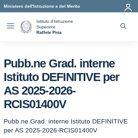
Vai ai contenuti
Vai al menu di navigazione
Vai al footer
Ministero dell'Istruzione e del Merito
Istituto d'Istruzione
Superiore
a
Raffele Piria
— Visita la pagina iniziale della scuola
Pubb.ne Grad. interne
Istituto DEFINITIVE per
AS 2025-2026-
RCIS01400V
Pubb.ne Grad. interne Istituto DEFINITIVE
per AS 2025-2026-RCIS01400V