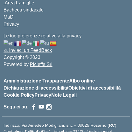
Area Famiglie
Bacheca sindacale
MaD
Privacy
Le tue preferenze relative alla privacy
⚠️
Inviaci un FeedBack
Copyright © 2023
Powered by
Picieffe Srl
Amministrazione Trasparente
Albo online
Dichiarazione di accessibilità
Obiettivi di accessibilità
Cookie Policy
Privacy
Note Legali
Seguici su:
Indirizzo:
Via Amedeo Modigliani, snc – 89025 Rosarno (RC)
Centralino:
0966-439157
Email:
rcis01400v@istruzione.it