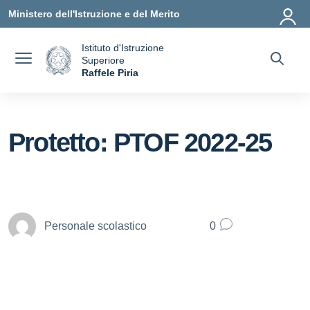
Vai ai contenuti
Vai al menu di navigazione
Vai al footer
Ministero dell'Istruzione e del Merito
Istituto d'Istruzione
Superiore
a
Raffele Piria
— Visita la pagina iniziale della scuola
Protetto: PTOF 2022-25
Personale scolastico
0