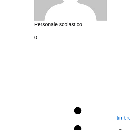
Personale scolastico
0
timb