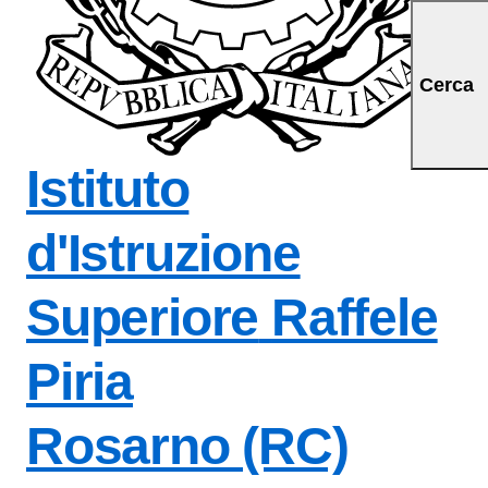
a iniziale della scuol
Cerca
Istituto
d'Istruzione
Superiore
Raffele
Piria
Rosarno (RC)