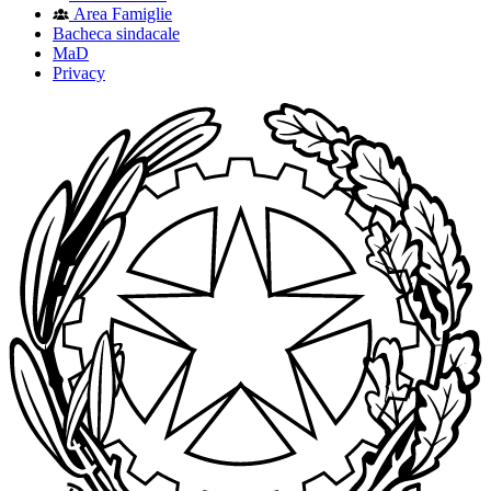
Area Famiglie
Bacheca sindacale
MaD
Privacy