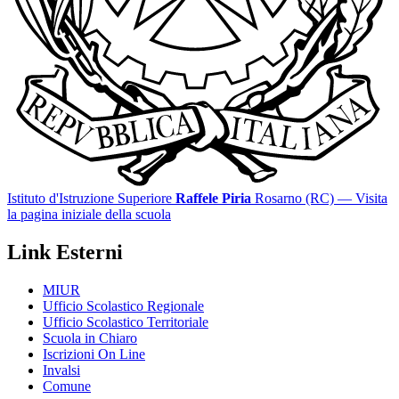
Istituto d'Istruzione Superiore
Raffele Piria
Rosarno (RC)
— Visita
la pagina iniziale della scuola
Link Esterni
MIUR
Ufficio Scolastico Regionale
Ufficio Scolastico Territoriale
Scuola in Chiaro
Iscrizioni On Line
Invalsi
Comune