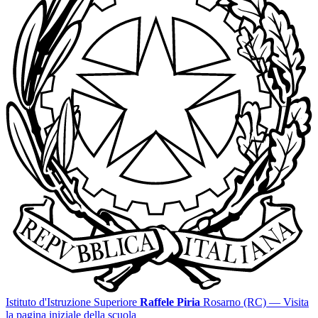
Istituto d'Istruzione Superiore
Raffele Piria
Rosarno (RC)
— Visita
la pagina iniziale della scuola