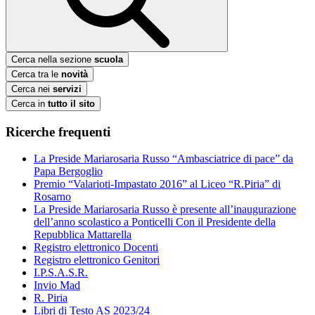
Cerca nella sezione
scuola
Cerca tra le
novità
Cerca nei
servizi
Cerca in
tutto il sito
Ricerche frequenti
La Preside Mariarosaria Russo “Ambasciatrice di pace” da
Papa Bergoglio
Premio “Valarioti-Impastato 2016” al Liceo “R.Piria” di
Rosarno
La Preside Mariarosaria Russo è presente all’inaugurazione
dell’anno scolastico a Ponticelli Con il Presidente della
Repubblica Mattarella
Registro elettronico Docenti
Registro elettronico Genitori
I.P.S.A.S.R.
Invio Mad
R. Piria
Libri di Testo AS 2023/24