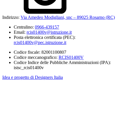
Indirizzo:
Via Amedeo Modigliani, snc – 89025 Rosarno (RC)
Centralino:
0966-439157
Email:
rcis01400v@istruzione.it
Posta elettronica certificata (PEC):
rcis01400v@pec.istruzione.it
Codice fiscale: 82001100807
Codice meccanografico:
RCIS01400V
Codice Indice delle Pubbliche Amministrazioni (IPA):
istsc_rcis01400v
Idea e progetto di Designers Italia