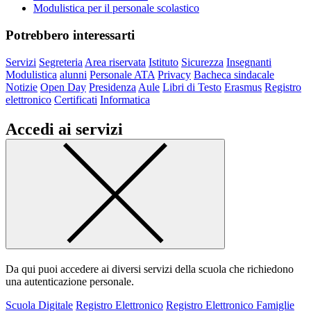
Modulistica per il personale scolastico
Potrebbero interessarti
Servizi
Segreteria
Area riservata
Istituto
Sicurezza
Insegnanti
Modulistica
alunni
Personale ATA
Privacy
Bacheca sindacale
Notizie
Open Day
Presidenza
Aule
Libri di Testo
Erasmus
Registro
elettronico
Certificati
Informatica
Accedi ai servizi
Da qui puoi accedere ai diversi servizi della scuola che richiedono
una autenticazione personale.
Scuola Digitale
Registro Elettronico
Registro Elettronico Famiglie