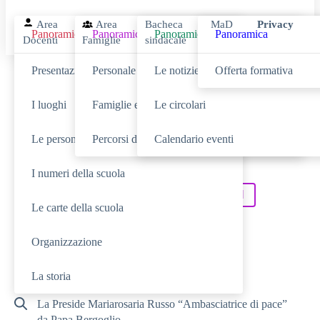
Area
Area
Bacheca
MaD
Privacy
Panoramica
Panoramica
Panoramica
Panoramica
Docenti
Famiglie
sindacale
Presentazione
Personale scolastico
Le notizie
Offerta formativa
Cerca
I luoghi
Famiglie e studenti
Le circolari
Le persone
Percorsi di studio
Calendario eventi
SCUOLA
Cerca nella sezione
I numeri della scuola
NOVITÀ
SERVIZI
Cerca tra le
Cerca nei
Le carte della scuola
TUTTO IL SITO
Cerca in
Organizzazione
RICERCHE FREQUENTI
La storia
La Preside Mariarosaria Russo “Ambasciatrice di pace”
da Papa Bergoglio