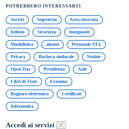
POTREBBERO INTERESSARTI
Servizi
Segreteria
Area riservata
Istituto
Sicurezza
Insegnanti
Modulistica
alunni
Personale ATA
Privacy
Bacheca sindacale
Notizie
Open Day
Presidenza
Aule
Libri di Testo
Erasmus
Registro elettronico
Certificati
Informatica
Accedi ai servizi