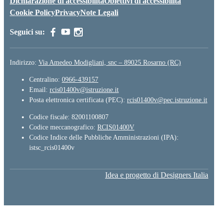
Dichiarazione di accessibilità
Obiettivi di accessibilità
Cookie Policy
Privacy
Note Legali
Seguici su:
Indirizzo:
Via Amedeo Modigliani, snc – 89025 Rosarno (RC)
Centralino:
0966-439157
Email:
rcis01400v@istruzione.it
Posta elettronica certificata (PEC):
rcis01400v@pec.istruzione.it
Codice fiscale: 82001100807
Codice meccanografico:
RCIS01400V
Codice Indice delle Pubbliche Amministrazioni (IPA):
istsc_rcis01400v
Idea e progetto di Designers Italia