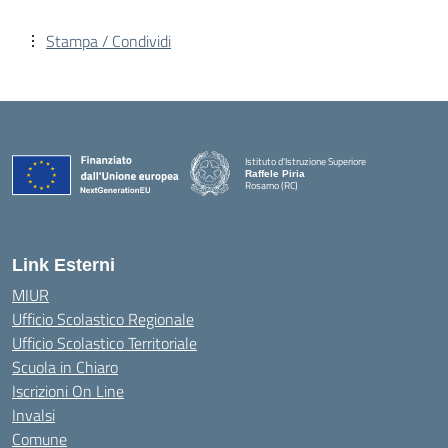
Stampa / Condividi
Istituto d'Istruzione Superiore
Raffele Piria
Rosarno (RC)
— Visita la pagina iniziale della scuola
Link Esterni
MIUR
Ufficio Scolastico Regionale
Ufficio Scolastico Territoriale
Scuola in Chiaro
Iscrizioni On Line
Invalsi
Comune