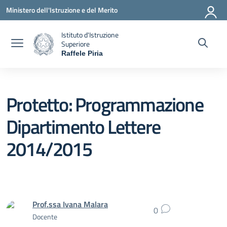
Vai ai contenuti
Vai al menu di navigazione
Vai al footer
Ministero dell'Istruzione e del Merito
Istituto d'Istruzione
Superiore
Raffele Piria
— Visita la pagina iniziale della scuola
Protetto: Programmazione
Dipartimento Lettere
2014/2015
Prof.ssa Ivana Malara
0
Docente