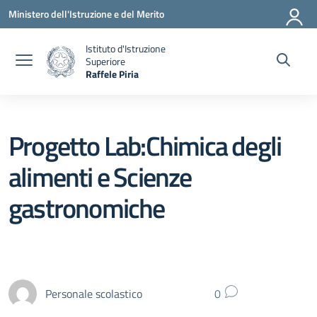
Vai ai contenuti
Vai al menu di navigazione
Vai al footer
Ministero dell'Istruzione e del Merito
Istituto d'Istruzione
Superiore
Raffele Piria
— Visita la pagina iniziale della scuola
Progetto Lab:Chimica degli
alimenti e Scienze
gastronomiche
Personale scolastico
0