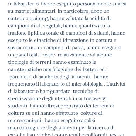
in laboratorio hanno eseguito personalmente analisi
su matrici alimentari. In particolare, dopo un
sintetico training, hanno valutato la acidità di
campioni di oli vegetali; hanno quantizzato la
frazione lipidica totale di campioni di salumi, hanno
eseguito le cinetiche di idratazione in cottura e
sovracottura
di campioni di pasta, hanno eseguito
un
panel
test
. Inoltre
,
relativamente ad alcune
tipologie di terreni hanno esaminato
le
caratteristiche morfologiche dei batteri ed i
parametri di salubrità degli alimenti, hanno
frequentato il laboratorio di microbiologia . L’attività
di laboratorio ha riguardato: tecniche di
sterilizzazione degli utensili in
autoclave; gli
studenti hanno,altresì,
preparato dei terreni di
coltura su cui hanno effettuato colture di
microrganismi; hanno eseguito analisi
microbiologiche degli alimenti per la ricerca di
cariche batteriche ( conte totali e coliformi), test su