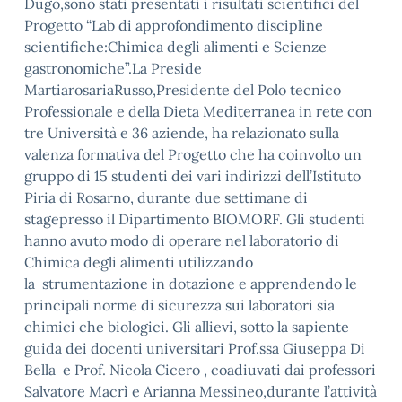
Dugo
,sono stati presentati i risultati scientifici del
Progetto
“
Lab
di approfondimento
discipline
scientifiche
:
Chimica degli alimenti e Scienze
gastronomiche”.La Preside
Martiarosaria
Russo,Presidente del Polo tecnico
Professionale e della Dieta Mediterranea
in rete con
tre Università e 36 aziende
,
ha relazionato sulla
valenza formativa del Progetto che ha coinvolto u
n
gruppo di 15 studenti dei vari indirizzi dell’Istituto
Piria
di
Rosarno
,
durante due settimane di
stage
presso il Dipartimento BIOMORF.
Gli studenti
hanno
avuto modo di
operare nel
laborat
orio di
Chimica degli alimenti utilizzando
la strumentazione in dotazione e
apprendendo
le
principali norme di sicurezza sui laboratori sia
chimici che biologici.
Gli allievi, sotto la sapiente
guida dei docenti universitari
Prof.ssa Giuseppa Di
Bella
e
Prof. Nicola Cicero
, coadiuvati dai professori
Salvatore
Macrì
e Arianna
Messineo
,
durante l’attività