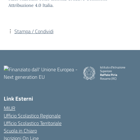
Attribuzione 4.0 Italia.
Stampa / Condividi
Istituto d'Istruzione
Superiore
Raffele Piria
Rosarno (RC)
— Visita la pagina iniziale della
Link Esterni
MIUR
Ufficio Scolastico Regionale
Ufficio Scolastico Territoriale
Scuola in Chiaro
Iscrizioni On Line