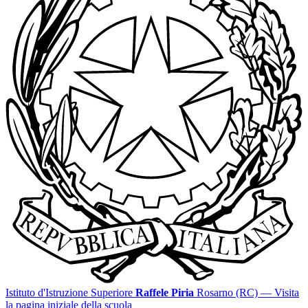
Istituto d'Istruzione Superiore
Raffele Piria
Rosarno (RC)
— Visita
la pagina iniziale della scuola