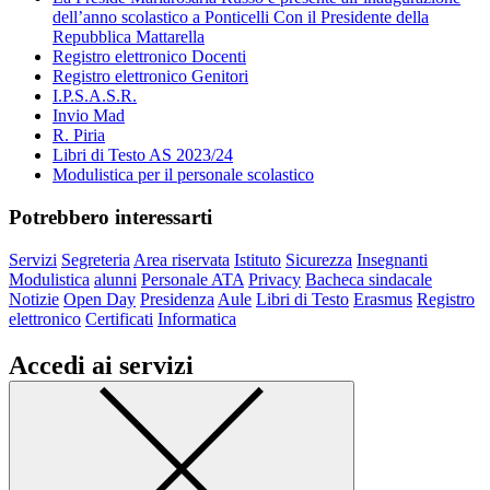
dell’anno scolastico a Ponticelli Con il Presidente della
Repubblica Mattarella
Registro elettronico Docenti
Registro elettronico Genitori
I.P.S.A.S.R.
Invio Mad
R. Piria
Libri di Testo AS 2023/24
Modulistica per il personale scolastico
Potrebbero interessarti
Servizi
Segreteria
Area riservata
Istituto
Sicurezza
Insegnanti
Modulistica
alunni
Personale ATA
Privacy
Bacheca sindacale
Notizie
Open Day
Presidenza
Aule
Libri di Testo
Erasmus
Registro
elettronico
Certificati
Informatica
Accedi ai servizi