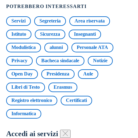
POTREBBERO INTERESSARTI
Servizi
Segreteria
Area riservata
Istituto
Sicurezza
Insegnanti
Modulistica
alunni
Personale ATA
Privacy
Bacheca sindacale
Notizie
Open Day
Presidenza
Aule
Libri di Testo
Erasmus
Registro elettronico
Certificati
Informatica
Accedi ai servizi