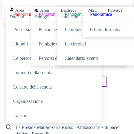
Area
Area
Bacheca
MaD
Privacy
Panoramica
Panoramica
Panoramica
Panoramica
Docenti
Famiglie
sindacale
Presentazione
Personale scolastico
Le notizie
Offerta formativa
Cerca
I luoghi
Famiglie e studenti
Le circolari
Le persone
Percorsi di studio
Calendario eventi
SCUOLA
Cerca nella sezione
I numeri della scuola
NOVITÀ
SERVIZI
Cerca tra le
Cerca nei
Le carte della scuola
TUTTO IL SITO
Cerca in
Organizzazione
RICERCHE FREQUENTI
La storia
La Preside Mariarosaria Russo “Ambasciatrice di pace”
da Papa Bergoglio