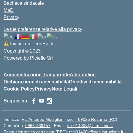
Bacheca sindacale
MaD
Privacy
Le tue preferenze relative alla privacy
Inviaci un FeedBack
Copyright © 2023
Powered by
Picieffe Srl
Amministrazione Trasparente
Albo online
Dichiarazione di accessibilità
Obiettivi di accessibilità
Cookie Policy
Privacy
Note Legali
Seguici su:
Indirizzo:
Via Amedeo Modigliani, snc – 89025 Rosarno (RC)
Centralino:
0966-439157
Email:
rcis01400v@istruzione.it
Posta elettronica certificata (PEC):
rcis01400v@pec.istruzione.it