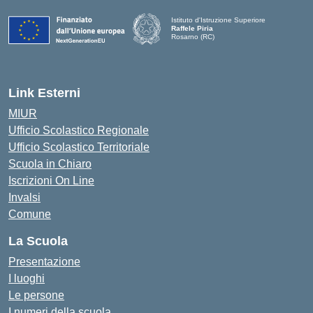
Istituto d'Istruzione Superiore
Raffele Piria
Rosarno (RC)
— Visita la pagina iniziale della scuola
Link Esterni
MIUR
Ufficio Scolastico Regionale
Ufficio Scolastico Territoriale
Scuola in Chiaro
Iscrizioni On Line
Invalsi
Comune
La Scuola
Presentazione
I luoghi
Le persone
I numeri della scuola