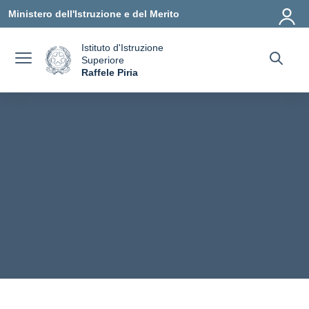
Vai ai contenuti
Vai al menu di navigazione
Vai al footer
Ministero dell'Istruzione e del Merito
Istituto d'Istruzione
Superiore
a
Raffele Piria
— Visita la pagina iniziale della scuola