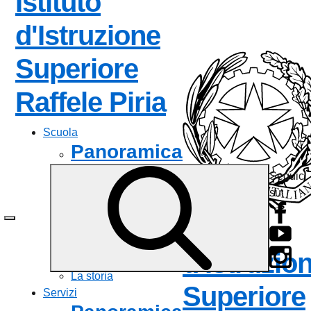
Istituto
d'Istruzione
Superiore
— Visita la 
Raffele Piria
Scuola
Panoramica
Seguici
Presentazione
su:
I luoghi
Le persone
Istituto
I numeri della scuola
Le carte della scuola
d'Istruzio
Organizzazione
La storia
Superiore
Servizi