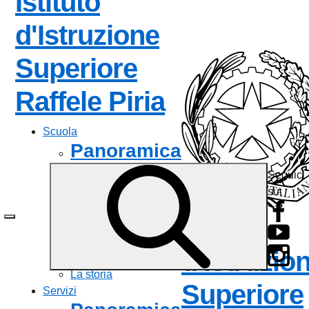
Istituto
d'Istruzione
Superiore
— Visita la 
Raffele Piria
Scuola
Panoramica
Seguici
Presentazione
su:
I luoghi
Le persone
Istituto
I numeri della scuola
Le carte della scuola
d'Istruzio
Organizzazione
La storia
Superiore
Servizi