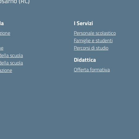
osarno (RC)
Visita la pagina iniziale della scuola
la
I Servizi
zione
Personale scolastico
Famiglie e studenti
ne
Percorsi di studio
della scuola
Didattica
della scuola
Offerta formativa
azione