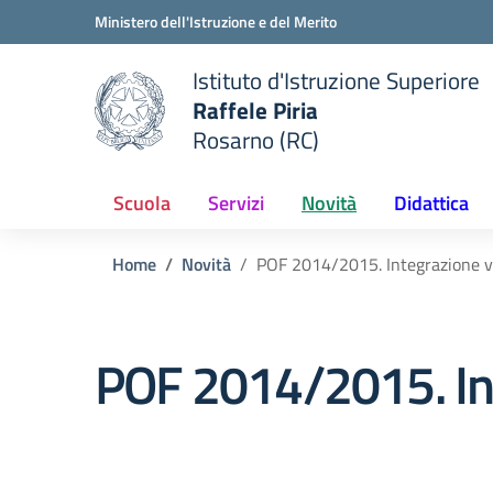
Vai ai contenuti
Vai al menu di navigazione
Vai al footer
Ministero dell'Istruzione e del Merito
Istituto d'Istruzione Superiore
Raffele Piria
Rosarno (RC)
 della scuola
— Visita la pagina iniziale del
Scuola
Servizi
Novità
Didattica
Home
Novità
POF 2014/2015. Integrazione v
POF 2014/2015. Int