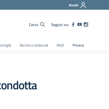
Accedi
Cerca
Seguici su:
amiglie
Bacheca sindacale
MaD
Privacy
condotta