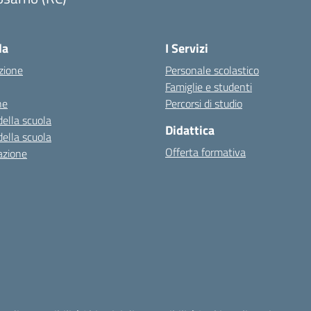
Visita la pagina iniziale della scuola
la
I Servizi
zione
Personale scolastico
Famiglie e studenti
ne
Percorsi di studio
della scuola
Didattica
della scuola
Offerta formativa
azione