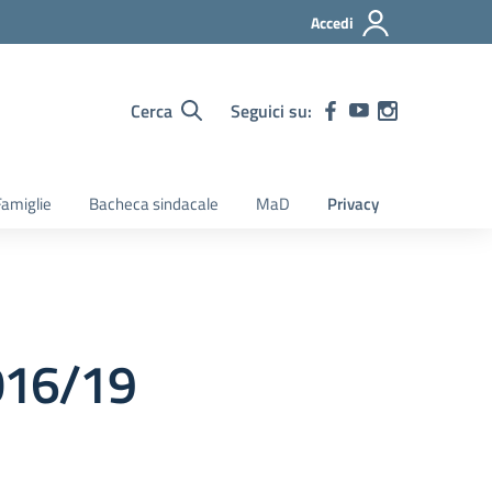
Accedi
Cerca
Seguici su:
amiglie
Bacheca sindacale
MaD
Privacy
2016/19