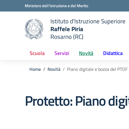
Vai ai contenuti
Vai al menu di navigazione
Vai al footer
Ministero dell'Istruzione e del Merito
Istituto d'Istruzione Superiore
Raffele Piria
Rosarno (RC)
 della scuola
— Visita la pagina iniziale del
Scuola
Servizi
Novità
Didattica
Home
Novità
Piano digitale e bozza del PTO
Protetto: Piano dig