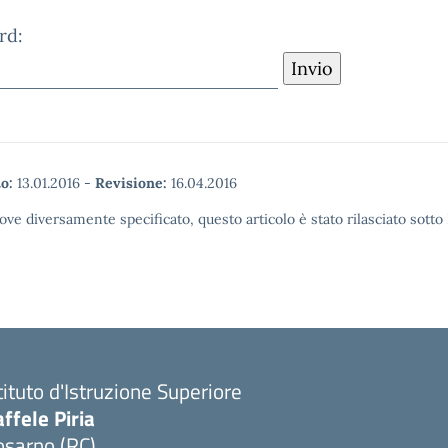
rd:
o:
13.01.2016
-
Revisione:
16.04.2016
ove diversamente specificato, questo articolo è stato rilasciato sott
tituto d'Istruzione Superiore
ffele Piria
osarno (RC)