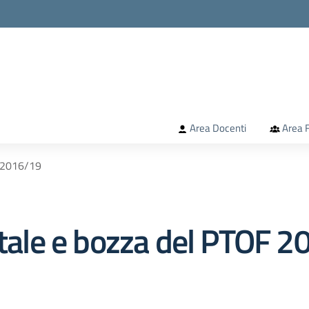
la scuola
Area Docenti
Area F
F 2016/19
itale e bozza del PTOF 