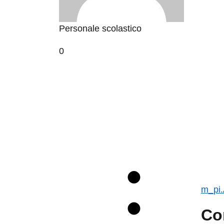
Personale scolastico
0
m_pi
Co