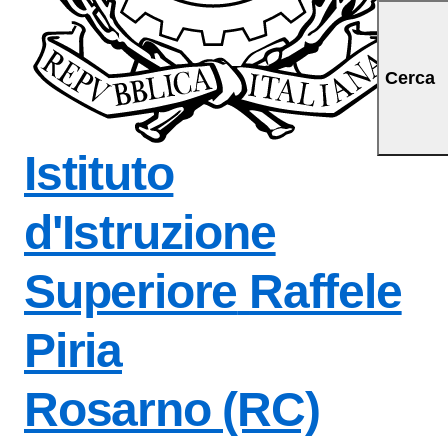
a iniziale della scuol
Cerca
Istituto
d'Istruzione
Superiore
Raffele
Piria
Rosarno (RC)