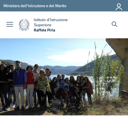
Vai ai contenuti
Vai al menu di navigazione
Vai al footer
Ministero dell'Istruzione e del Merito
Istituto d'Istruzione
Superiore
a
Raffele Piria
— Visita la pagina iniziale della scuola