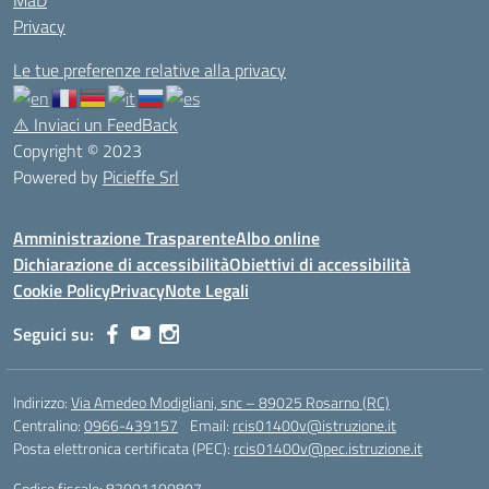
Privacy
Le tue preferenze relative alla privacy
⚠️
Inviaci un FeedBack
Copyright © 2023
Powered by
Picieffe Srl
Amministrazione Trasparente
Albo online
Dichiarazione di accessibilità
Obiettivi di accessibilità
Cookie Policy
Privacy
Note Legali
Seguici su:
Indirizzo:
Via Amedeo Modigliani, snc – 89025 Rosarno (RC)
Centralino:
0966-439157
Email:
rcis01400v@istruzione.it
Posta elettronica certificata (PEC):
rcis01400v@pec.istruzione.it
Codice fiscale: 82001100807