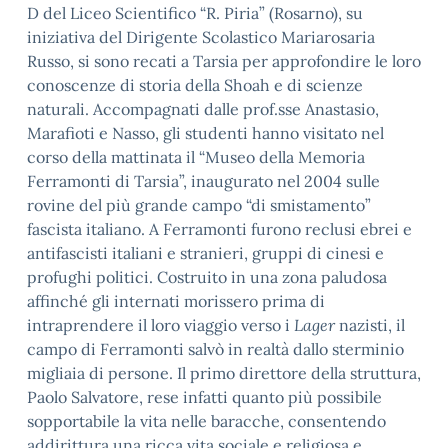
D del Liceo Scientifico “R. Piria” (Rosarno), su
iniziativa del Dirigente Scolastico Mariarosaria
Russo, si sono recati a Tarsia per approfondire le loro
conoscenze di storia della Shoah e di scienze
naturali. Accompagnati dalle prof.sse Anastasio,
Marafioti e Nasso, gli studenti hanno visitato nel
corso della mattinata il “Museo della Memoria
Ferramonti di Tarsia”, inaugurato nel 2004 sulle
rovine del più grande campo “di smistamento”
fascista italiano. A Ferramonti furono reclusi ebrei e
antifascisti italiani e stranieri, gruppi di cinesi e
profughi politici. Costruito in una zona paludosa
affinché gli internati morissero prima di
intraprendere il loro viaggio verso i
Lager
nazisti, il
campo di Ferramonti salvò in realtà dallo sterminio
migliaia di persone. Il primo direttore della struttura,
Paolo Salvatore, rese infatti quanto più possibile
sopportabile la vita nelle baracche, consentendo
addirittura una ricca vita sociale e religiosa e