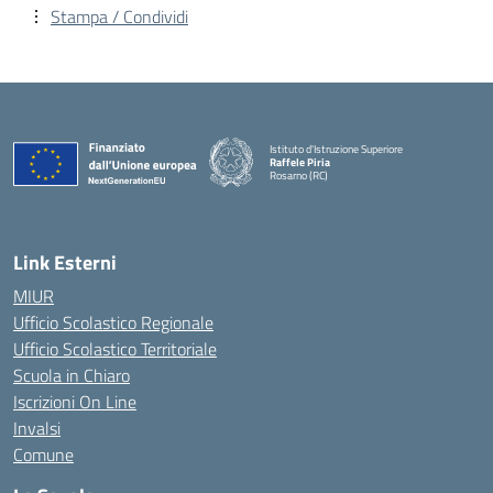
Stampa / Condividi
Istituto d'Istruzione Superiore
Raffele Piria
Rosarno (RC)
— Visita la pagina iniziale della scuola
Link Esterni
MIUR
Ufficio Scolastico Regionale
Ufficio Scolastico Territoriale
Scuola in Chiaro
Iscrizioni On Line
Invalsi
Comune