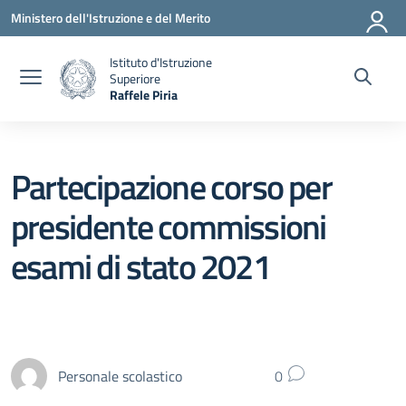
Vai ai contenuti
Vai al menu di navigazione
Vai al footer
Ministero dell'Istruzione e del Merito
Istituto d'Istruzione
Superiore
Raffele Piria
— Visita la pagina iniziale della scuola
Partecipazione corso per
presidente commissioni
esami di stato 2021
Personale scolastico
0