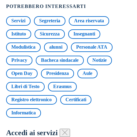
POTREBBERO INTERESSARTI
Servizi
Segreteria
Area riservata
Istituto
Sicurezza
Insegnanti
Modulistica
alunni
Personale ATA
Privacy
Bacheca sindacale
Notizie
Open Day
Presidenza
Aule
Libri di Testo
Erasmus
Registro elettronico
Certificati
Informatica
Accedi ai servizi