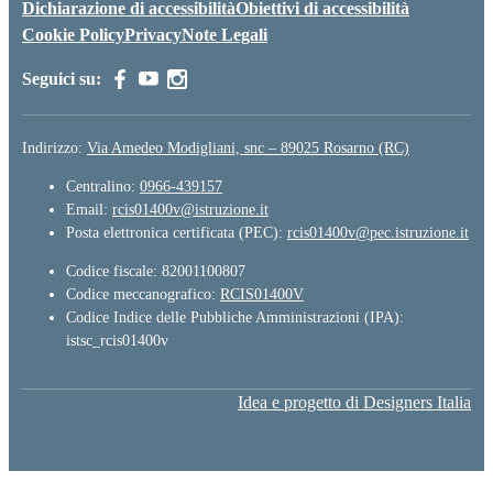
Dichiarazione di accessibilità
Obiettivi di accessibilità
Cookie Policy
Privacy
Note Legali
Seguici su:
Indirizzo:
Via Amedeo Modigliani, snc – 89025 Rosarno (RC)
Centralino:
0966-439157
Email:
rcis01400v@istruzione.it
Posta elettronica certificata (PEC):
rcis01400v@pec.istruzione.it
Codice fiscale: 82001100807
Codice meccanografico:
RCIS01400V
Codice Indice delle Pubbliche Amministrazioni (IPA):
istsc_rcis01400v
Idea e progetto di Designers Italia