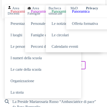
Area
Area
Bacheca
MaD
Privacy
Panoramica
Panoramica
Panoramica
Panoramica
Docenti
Famiglie
sindacale
Presentazione
Personale scolastico
Le notizie
Offerta formativa
Cerca
I luoghi
Famiglie e studenti
Le circolari
Le persone
Percorsi di studio
Calendario eventi
SCUOLA
Cerca nella sezione
I numeri della scuola
NOVITÀ
SERVIZI
Cerca tra le
Cerca nei
Le carte della scuola
TUTTO IL SITO
Cerca in
Organizzazione
RICERCHE FREQUENTI
La storia
La Preside Mariarosaria Russo “Ambasciatrice di pace”
da Papa Bergoglio