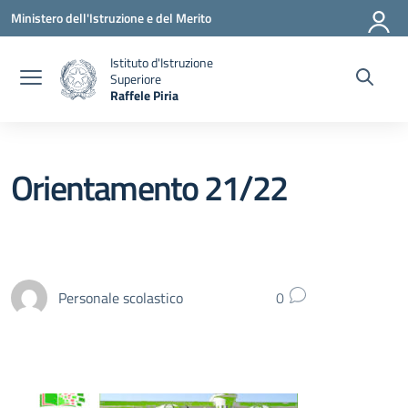
Vai ai contenuti
Vai al menu di navigazione
Vai al footer
Ministero dell'Istruzione e del Merito
Istituto d'Istruzione
Superiore
Raffele Piria
— Visita la pagina iniziale della scuola
Orientamento 21/22
Personale scolastico
0