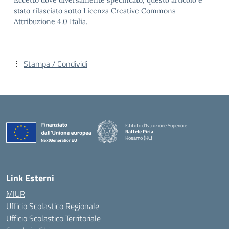
Eccetto dove diversamente specificato, questo articolo è
stato rilasciato sotto Licenza Creative Commons
Attribuzione 4.0 Italia.
Stampa / Condividi
Istituto d'Istruzione Superiore
Raffele Piria
Rosarno (RC)
— Visita la pagina iniziale della scuola
Link Esterni
MIUR
Ufficio Scolastico Regionale
Ufficio Scolastico Territoriale