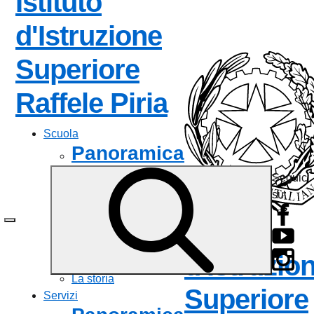
Istituto
d'Istruzione
Superiore
— Visita la 
Raffele Piria
Scuola
Panoramica
Seguici
Presentazione
su:
I luoghi
Le persone
Istituto
I numeri della scuola
Le carte della scuola
d'Istruzio
Organizzazione
La storia
Superiore
Servizi