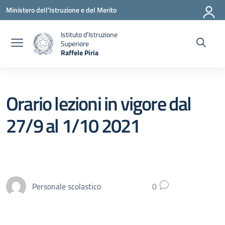
Vai ai contenuti
Vai al menu di navigazione
Vai al footer
Ministero dell'Istruzione e del Merito
Istituto d'Istruzione
Superiore
Raffele Piria
— Visita la pagina iniziale della scuola
Orario lezioni in vigore dal
27/9 al 1/10 2021
Personale scolastico
0