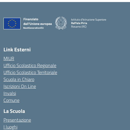
Istituto d'Istruzione Superiore
Raffele Piria
Rosarno (RC)
— Visita la pagina iniziale della scuola
Link Esterni
MIUR
Ufficio Scolastico Regionale
Ufficio Scolastico Territoriale
Scuola in Chiaro
Iscrizioni On Line
Invalsi
Comune
La Scuola
Presentazione
I luoghi