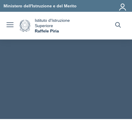
Vai ai contenuti
Vai al menu di navigazione
Vai al footer
Ministero dell'Istruzione e del Merito
Istituto d'Istruzione
Superiore
a
Raffele Piria
— Visita la pagina iniziale della scuola