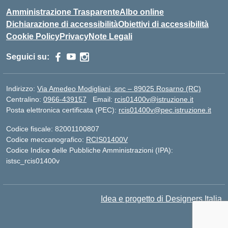
Amministrazione Trasparente
Albo online
Dichiarazione di accessibilità
Obiettivi di accessibilità
Cookie Policy
Privacy
Note Legali
Seguici su:
Indirizzo:
Via Amedeo Modigliani, snc – 89025 Rosarno (RC)
Centralino:
0966-439157
Email:
rcis01400v@istruzione.it
Posta elettronica certificata (PEC):
rcis01400v@pec.istruzione.it
Codice fiscale: 82001100807
Codice meccanografico:
RCIS01400V
Codice Indice delle Pubbliche Amministrazioni (IPA):
istsc_rcis01400v
Idea e progetto di Designers Italia