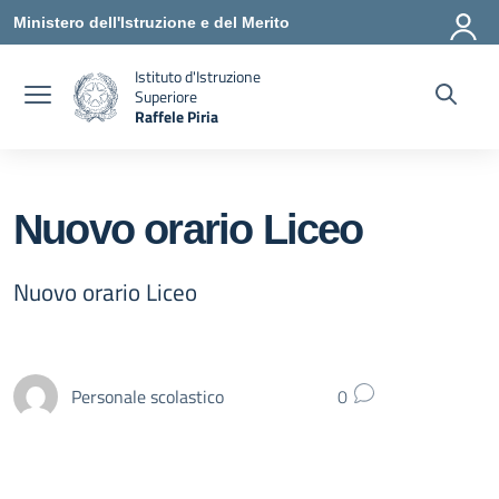
Vai ai contenuti
Vai al menu di navigazione
Vai al footer
Ministero dell'Istruzione e del Merito
Istituto d'Istruzione
Superiore
Raffele Piria
— Visita la pagina iniziale della scuola
Nuovo orario Liceo
Nuovo orario Liceo
Personale scolastico
0