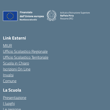
Istituto d'Istruzione Superiore
Raffele Piria
Rosarno (RC)
— Visita la pagina iniziale della scuola
Link Esterni
MIUR
Ufficio Scolastico Regionale
Ufficio Scolastico Territoriale
Scuola in Chiaro
Iscrizioni On Line
Invalsi
Comune
La Scuola
Presentazione
I luoghi
Le persone