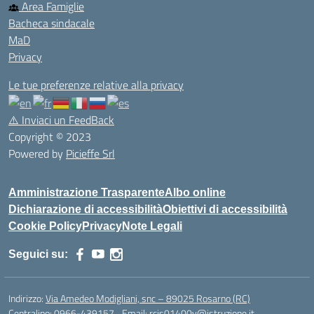
Area Famiglie
Bacheca sindacale
MaD
Privacy
Le tue preferenze relative alla privacy
⚠️
Inviaci un FeedBack
Copyright © 2023
Powered by
Picieffe Srl
Amministrazione Trasparente
Albo online
Dichiarazione di accessibilità
Obiettivi di accessibilità
Cookie Policy
Privacy
Note Legali
Seguici su:
Indirizzo:
Via Amedeo Modigliani, snc – 89025 Rosarno (RC)
Centralino:
0966-439157
Email:
rcis01400v@istruzione.it