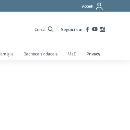
Accedi
Cerca
Seguici su:
amiglie
Bacheca sindacale
MaD
Privacy