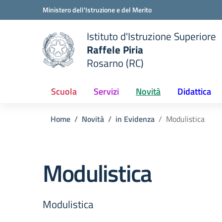
Vai ai contenuti
Vai al menu di navigazione
Vai al footer
Ministero dell'Istruzione e del Merito
Istituto d'Istruzione Superiore
Raffele Piria
Rosarno (RC)
 della scuola
— Visita la pagina iniziale del
Scuola
Servizi
Novità
Didattica
Home
Novità
in Evidenza
Modulistica
Modulistica
Modulistica