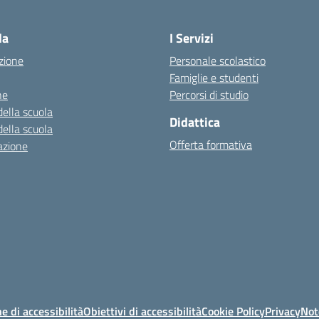
Visita la pagina iniziale della scuola
la
I Servizi
zione
Personale scolastico
Famiglie e studenti
ne
Percorsi di studio
della scuola
Didattica
della scuola
Offerta formativa
azione
e di accessibilità
Obiettivi di accessibilità
Cookie Policy
Privacy
Not