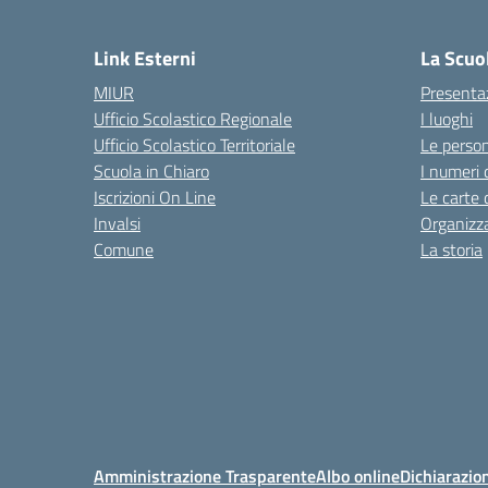
— 
Link Esterni
La Scuo
MIUR
Presenta
Ufficio Scolastico Regionale
I luoghi
Ufficio Scolastico Territoriale
Le perso
Scuola in Chiaro
I numeri 
Iscrizioni On Line
Le carte 
Invalsi
Organizz
Comune
La storia
Amministrazione Trasparente
Albo online
Dichiarazion