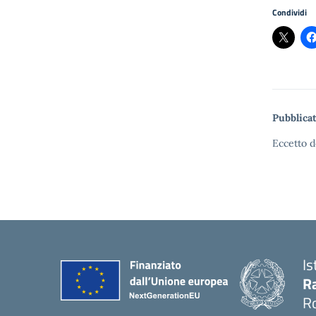
Condividi
Pubblicat
Eccetto d
Is
Ra
R