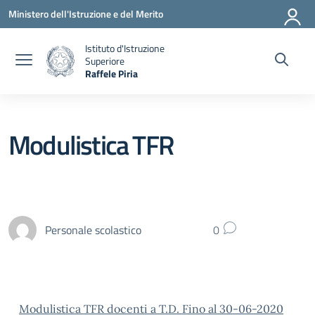
Vai ai contenuti
Vai al menu di navigazione
Vai al footer
Ministero dell'Istruzione e del Merito
Istituto d'Istruzione
Superiore
Raffele Piria
— Visita la pagina iniziale della scuola
Modulistica TFR
Personale scolastico
0
Modulistica TFR docenti a T.D. Fino al 30-06-2020