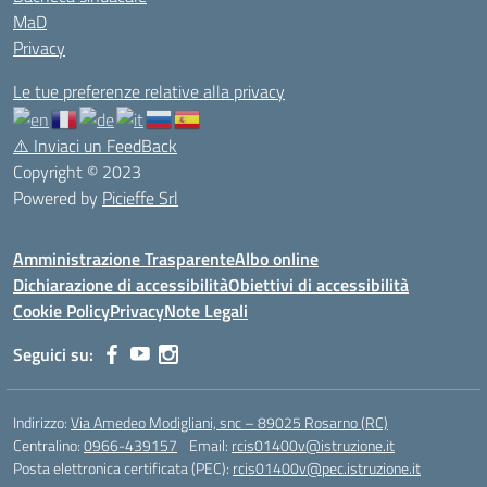
MaD
Privacy
Le tue preferenze relative alla privacy
⚠️
Inviaci un FeedBack
Copyright © 2023
Powered by
Picieffe Srl
Amministrazione Trasparente
Albo online
Dichiarazione di accessibilità
Obiettivi di accessibilità
Cookie Policy
Privacy
Note Legali
Seguici su:
Indirizzo:
Via Amedeo Modigliani, snc – 89025 Rosarno (RC)
Centralino:
0966-439157
Email:
rcis01400v@istruzione.it
Posta elettronica certificata (PEC):
rcis01400v@pec.istruzione.it