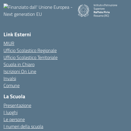
Istituto d'Istruzione
Superiore
Raffele Piria
Rosarno (RC)
— Visita la pagina iniziale della
Link Esterni
MIUR
Ufficio Scolastico Regionale
Ufficio Scolastico Territoriale
Scuola in Chiaro
Iscrizioni On Line
Invalsi
Comune
La Scuola
Presentazione
I luoghi
Le persone
I numeri della scuola