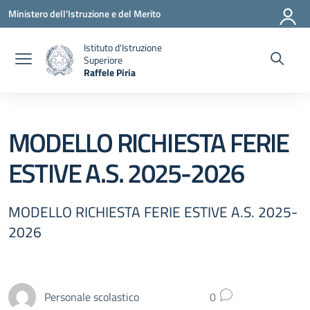
Vai ai contenuti
Vai al menu di navigazione
Vai al footer
Ministero dell'Istruzione e del Merito
Istituto d'Istruzione
Superiore
Raffele Piria
— Visita la pagina iniziale della scuola
MODELLO RICHIESTA FERIE
ESTIVE A.S. 2025-2026
MODELLO RICHIESTA FERIE ESTIVE A.S. 2025-
2026
Personale scolastico
0