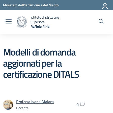
Vai ai contenuti
Vai al menu di navigazione
Vai al footer
Ministero dell'Istruzione e del Merito
Istituto d'Istruzione
Superiore
Raffele Piria
— Visita la pagina iniziale della scuola
Modelli di domanda
aggiornati per la
certificazione DITALS
Prof.ssa Ivana Malara
0
Docente