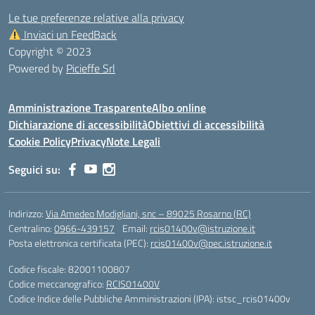
Le tue preferenze relative alla privacy
Inviaci un FeedBack
Copyright © 2023
Powered by
Picieffe Srl
Amministrazione Trasparente
Albo online
Dichiarazione di accessibilità
Obiettivi di accessibilità
Cookie Policy
Privacy
Note Legali
Seguici su:
Indirizzo:
Via Amedeo Modigliani, snc – 89025 Rosarno (RC)
Centralino:
0966-439157
Email:
rcis01400v@istruzione.it
Posta elettronica certificata (PEC):
rcis01400v@pec.istruzione.it
Codice fiscale: 82001100807
Codice meccanografico:
RCIS01400V
Codice Indice delle Pubbliche Amministrazioni (IPA): istsc_rcis01400v