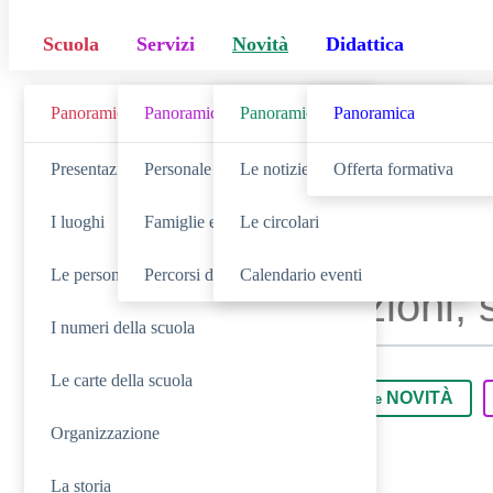
Scuola
Servizi
Novità
Didattica
Panoramica
Panoramica
Panoramica
Panoramica
Cerca
Presentazione
Personale scolastico
Le notizie
Offerta formativa
I luoghi
Famiglie e studenti
Le circolari
Le persone
Percorsi di studio
Calendario eventi
I numeri della scuola
Le carte della scuola
SCUOLA
NOVITÀ
Cerca nella sezione
Cerca tra le
Organizzazione
La storia