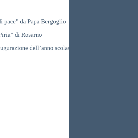
i pace” da Papa Bergoglio
Piria” di Rosarno
ugurazione dell’anno scolastico a Ponticelli Con il Pre