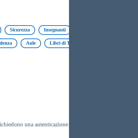
Sicurezza
Insegnanti
Modulistica
alunni
idenza
Aule
Libri di Testo
Erasmus
Regist
 richiedono una autenticazione personale.