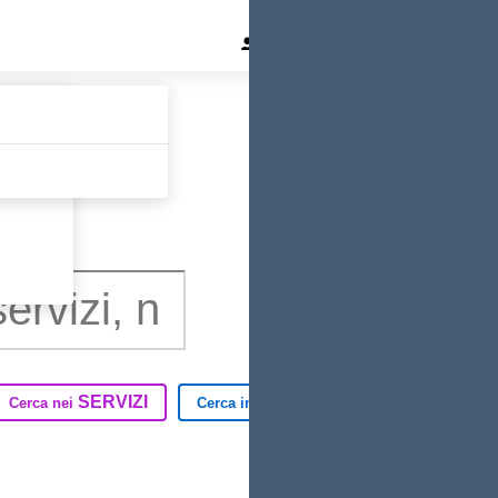
Area Docenti
Area Famigl
SERVIZI
TUTTO IL SITO
Cerca nei
Cerca in