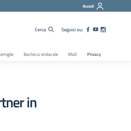
Accedi
Cerca
Seguici su:
amiglie
Bacheca sindacale
MaD
Privacy
tner in