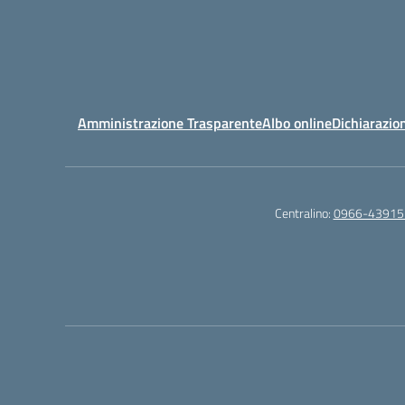
Amministrazione Trasparente
Albo online
Dichiarazion
Centralino:
0966-43915