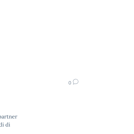
0
 partner
di di