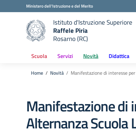
Vai ai contenuti
Vai al menu di navigazione
Vai al footer
Ministero dell'Istruzione e del Merito
Istituto d'Istruzione Superiore
Raffele Piria
Rosarno (RC)
 della scuola
— Visita la pagina iniziale del
Scuola
Servizi
Novità
Didattica
Home
Novità
Manifestazione di interesse per
Manifestazione di i
Alternanza Scuola 