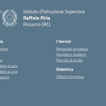
Istituto d'Istruzione Superiore
Raffele Piria
Rosarno (RC)
— Visita la pagina iniziale della scuola
la
I Servizi
zione
Personale scolastico
Famiglie e studenti
ne
Percorsi di studio
della scuola
Didattica
della scuola
Offerta formativa
azione