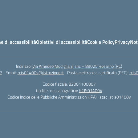
e di accessibilità
Obiettivi di accessibilità
Cookie Policy
Privacy
Not
Indirizzo:
Via Amedeo Modigliani, snc – 89025 Rosarno (RC)
7
Email:
rcis01400v@istruzione.it
Posta elettronica certificata (PEC):
rcis
Codice fiscale: 82001100807
Codice meccanografico:
RCIS01400V
Codice Indice delle Pubbliche Amministrazioni (IPA): istsc_rcis01400v