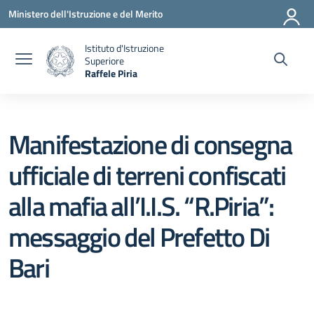
Vai ai contenuti
Vai al menu di navigazione
Vai al footer
Ministero dell'Istruzione e del Merito
Istituto d'Istruzione
Superiore
Raffele Piria
— Visita la pagina iniziale della scuola
Manifestazione di consegna
ufficiale di terreni confiscati
alla mafia all’I.I.S. “R.Piria”:
messaggio del Prefetto Di
Bari