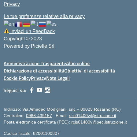
Privacy
Le tue preferenze relative alla privacy
Inviaci un FeedBack
Copyright © 2023
Powered by
Picieffe Srl
Amministrazione Trasparente
Albo online
Dichiarazione di accessibilità
Obiettivi di accessibilità
Cookie Policy
Privacy
Note Legali
Seguici su:
Indirizzo:
Via Amedeo Modigliani, snc – 89025 Rosarno (RC)
Centralino:
0966-439157
Email:
rcis01400v@istruzione.it
Posta elettronica certificata (PEC):
rcis01400v@pec.istruzione.it
Codice fiscale: 82001100807