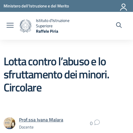
Vai ai contenuti
Vai al menu di navigazione
Vai al footer
Ministero dell'Istruzione e del Merito
Istituto d'Istruzione
Superiore
Raffele Piria
— Visita la pagina iniziale della scuola
Lotta contro l’abuso e lo
sfruttamento dei minori.
Circolare
Prof.ssa Ivana Malara
0
Docente