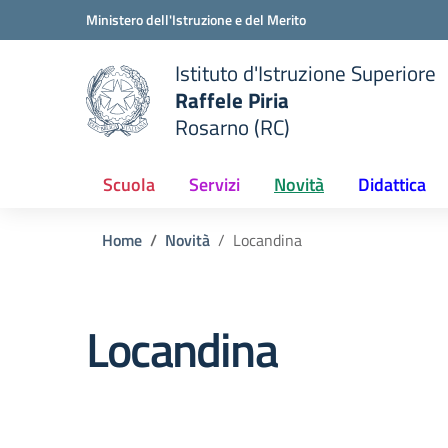
Vai ai contenuti
Vai al menu di navigazione
Vai al footer
Ministero dell'Istruzione e del Merito
Istituto d'Istruzione Superiore
Raffele Piria
Rosarno (RC)
 della scuola
— Visita la pagina iniziale del
Scuola
Servizi
Novità
Didattica
Home
Novità
Locandina
Locandina