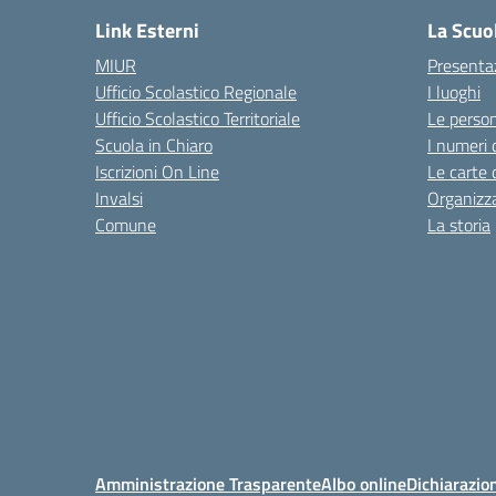
Link Esterni
La Scuo
MIUR
Presenta
Ufficio Scolastico Regionale
I luoghi
Ufficio Scolastico Territoriale
Le perso
Scuola in Chiaro
I numeri 
Iscrizioni On Line
Le carte 
Invalsi
Organizz
Comune
La storia
Amministrazione Trasparente
Albo online
Dichiarazion