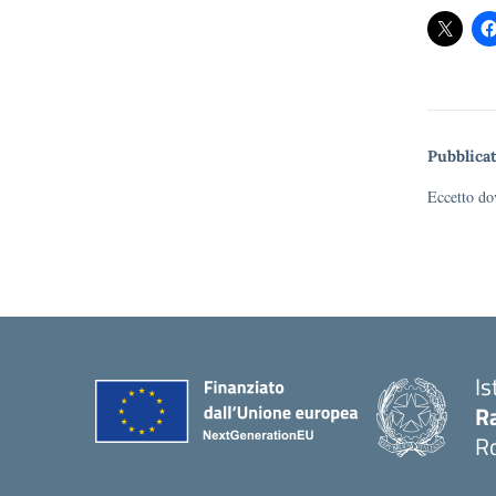
Pubblicat
Eccetto dov
Is
Ra
R
— 