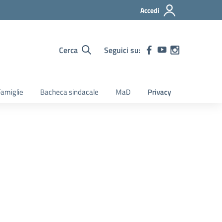
Accedi
Cerca
Seguici su:
amiglie
Bacheca sindacale
MaD
Privacy