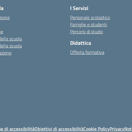
la
I Servizi
zione
Personale scolastico
Famiglie e studenti
ne
Percorsi di studio
della scuola
Didattica
della scuola
Offerta formativa
azione
e di accessibilità
Obiettivi di accessibilità
Cookie Policy
Privacy
Not