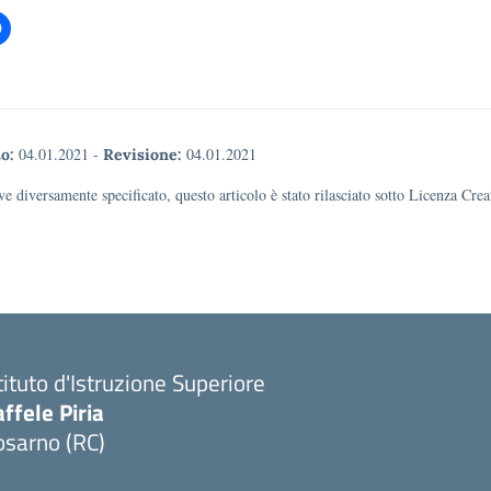
04.01.2021
-
04.01.2021
o:
Revisione:
e diversamente specificato, questo articolo è stato rilasciato sotto Licenza Cr
tituto d'Istruzione Superiore
ffele Piria
osarno (RC)
Visita la pagina iniziale della scuola