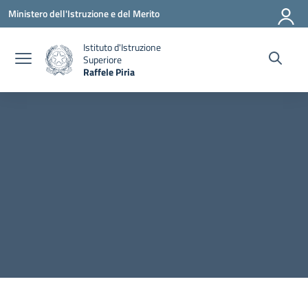
Vai ai contenuti
Vai al menu di navigazione
Vai al footer
Ministero dell'Istruzione e del Merito
Istituto d'Istruzione
Superiore
Raffele Piria
— Visita la pagina iniziale della scuola