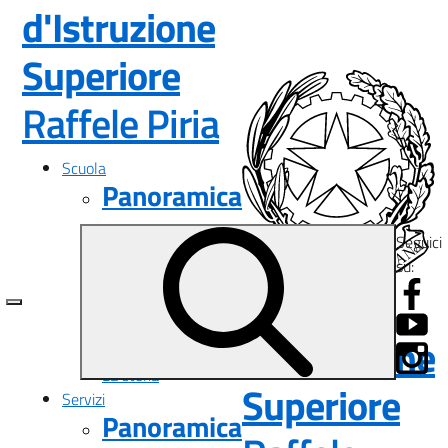
d'Istruzione
Superiore
— Visita la pa
Raffele Piria
Scuola
Panoramica
Presentazione
Seguici
I luoghi
su:
Le persone
Istituto
I numeri della scuola
Le carte della scuola
d'Istruzione
Organizzazione
La storia
Superiore
Servizi
Panoramica