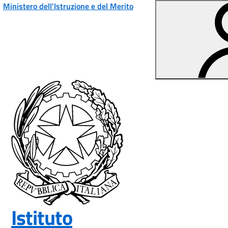
Vai ai contenuti
Vai al menu di navigazione
Vai al footer
Ministero dell'Istruzione e del Merito
Istituto