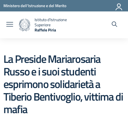
Vai ai contenuti
Vai al menu di navigazione
Vai al footer
Ministero dell'Istruzione e del Merito
Istituto d'Istruzione
Superiore
Raffele Piria
— Visita la pagina iniziale della scuola
La Preside Mariarosaria
Russo e i suoi studenti
esprimono solidarietà a
Tiberio Bentivoglio, vittima di
mafia