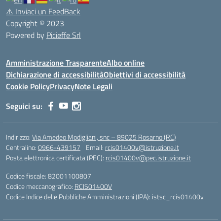
⚠️
Inviaci un FeedBack
Copyright © 2023
Powered by
Picieffe Srl
Amministrazione Trasparente
Albo online
Dichiarazione di accessibilità
Obiettivi di accessibilità
Cookie Policy
Privacy
Note Legali
Seguici su:
Indirizzo:
Via Amedeo Modigliani, snc – 89025 Rosarno (RC)
Centralino:
0966-439157
Email:
rcis01400v@istruzione.it
Posta elettronica certificata (PEC):
rcis01400v@pec.istruzione.it
Codice fiscale: 82001100807
Codice meccanografico:
RCIS01400V
Codice Indice delle Pubbliche Amministrazioni (IPA): istsc_rcis01400v