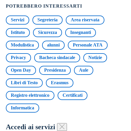
POTREBBERO INTERESSARTI
Servizi
Segreteria
Area riservata
Istituto
Sicurezza
Insegnanti
Modulistica
alunni
Personale ATA
Privacy
Bacheca sindacale
Notizie
Open Day
Presidenza
Aule
Libri di Testo
Erasmus
Registro elettronico
Certificati
Informatica
Accedi ai servizi