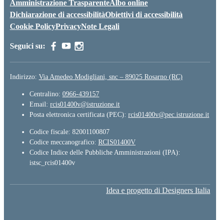
Amministrazione Trasparente
Albo online
Dichiarazione di accessibilità
Obiettivi di accessibilità
Cookie Policy
Privacy
Note Legali
Seguici su:
Indirizzo:
Via Amedeo Modigliani, snc – 89025 Rosarno (RC)
Centralino:
0966-439157
Email:
rcis01400v@istruzione.it
Posta elettronica certificata (PEC):
rcis01400v@pec.istruzione.it
Codice fiscale: 82001100807
Codice meccanografico:
RCIS01400V
Codice Indice delle Pubbliche Amministrazioni (IPA):
istsc_rcis01400v
Idea e progetto di Designers Italia