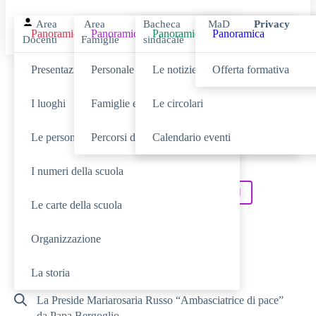
Area
Area
Bacheca
MaD
Privacy
Panoramica
Panoramica
Panoramica
Panoramica
Docenti
Famiglie
sindacale
Presentazione
Personale scolastico
Le notizie
Offerta formativa
Cerca
I luoghi
Famiglie e studenti
Le circolari
Le persone
Percorsi di studio
Calendario eventi
SCUOLA
Cerca nella sezione
I numeri della scuola
NOVITÀ
SERVIZI
Cerca tra le
Cerca nei
Le carte della scuola
TUTTO IL SITO
Cerca in
Organizzazione
RICERCHE FREQUENTI
La storia
La Preside Mariarosaria Russo “Ambasciatrice di pace”
da Papa Bergoglio