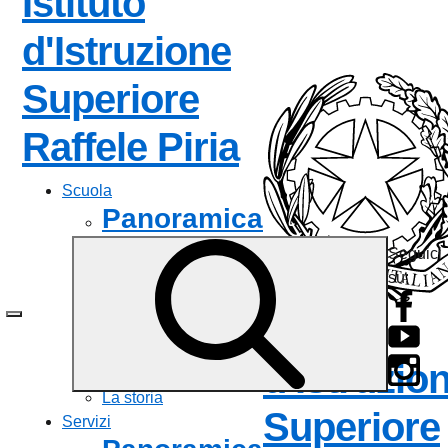
Istituto
d'Istruzione
Superiore
— Visita la 
Raffele Piria
Scuola
Panoramica
Seguici
Presentazione
su:
I luoghi
Le persone
Istituto
I numeri della scuola
Le carte della scuola
d'Istruzio
Organizzazione
La storia
Superiore
Servizi