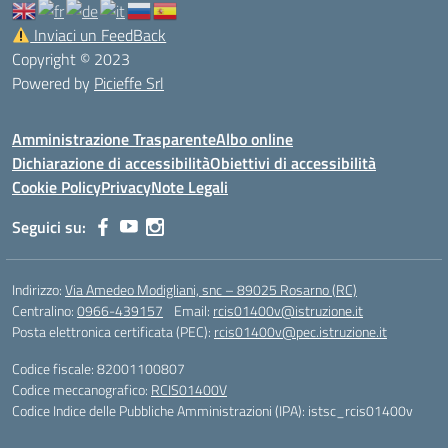
Inviaci un FeedBack
Copyright © 2023
Powered by
Picieffe Srl
Amministrazione Trasparente
Albo online
Dichiarazione di accessibilità
Obiettivi di accessibilità
Cookie Policy
Privacy
Note Legali
Seguici su:
Indirizzo:
Via Amedeo Modigliani, snc – 89025 Rosarno (RC)
Centralino:
0966-439157
Email:
rcis01400v@istruzione.it
Posta elettronica certificata (PEC):
rcis01400v@pec.istruzione.it
Codice fiscale: 82001100807
Codice meccanografico:
RCIS01400V
Codice Indice delle Pubbliche Amministrazioni (IPA): istsc_rcis01400v