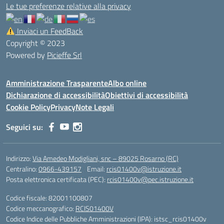
Le tue preferenze relative alla privacy
Inviaci un FeedBack
Copyright © 2023
Powered by
Picieffe Srl
Amministrazione Trasparente
Albo online
Dichiarazione di accessibilità
Obiettivi di accessibilità
Cookie Policy
Privacy
Note Legali
Seguici su:
Indirizzo:
Via Amedeo Modigliani, snc – 89025 Rosarno (RC)
Centralino:
0966-439157
Email:
rcis01400v@istruzione.it
Posta elettronica certificata (PEC):
rcis01400v@pec.istruzione.it
Codice fiscale: 82001100807
Codice meccanografico:
RCIS01400V
Codice Indice delle Pubbliche Amministrazioni (IPA): istsc_rcis01400v