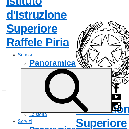
Istituto
d'Istruzione
Superiore
— Visita la 
Raffele Piria
Scuola
Panoramica
Seguici
Presentazione
su:
I luoghi
Le persone
Istituto
I numeri della scuola
Le carte della scuola
d'Istruzio
Organizzazione
La storia
Superiore
Servizi