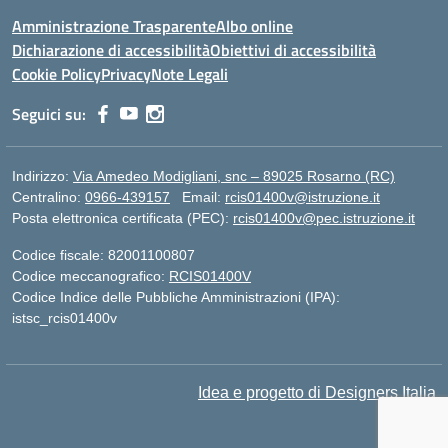
Amministrazione Trasparente
Albo online
Dichiarazione di accessibilità
Obiettivi di accessibilità
Cookie Policy
Privacy
Note Legali
Seguici su:
Indirizzo:
Via Amedeo Modigliani, snc – 89025 Rosarno (RC)
Centralino:
0966-439157
Email:
rcis01400v@istruzione.it
Posta elettronica certificata (PEC):
rcis01400v@pec.istruzione.it
Codice fiscale: 82001100807
Codice meccanografico:
RCIS01400V
Codice Indice delle Pubbliche Amministrazioni (IPA):
istsc_rcis01400v
Idea e progetto di Designers Italia