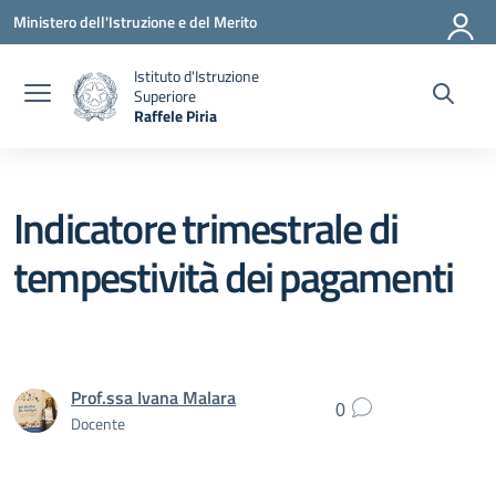
Vai ai contenuti
Vai al menu di navigazione
Vai al footer
Ministero dell'Istruzione e del Merito
Istituto d'Istruzione
Superiore
Raffele Piria
— Visita la pagina iniziale della scuola
Indicatore trimestrale di
tempestività dei pagamenti
Prof.ssa Ivana Malara
0
Docente