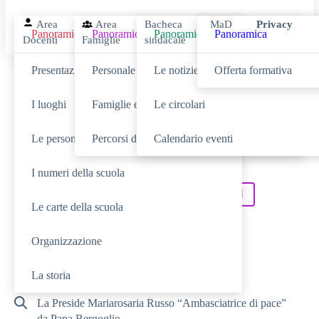
Area
Area
Bacheca
MaD
Privacy
Panoramica
Panoramica
Panoramica
Panoramica
Docenti
Famiglie
sindacale
Presentazione
Personale scolastico
Le notizie
Offerta formativa
Cerca
I luoghi
Famiglie e studenti
Le circolari
Le persone
Percorsi di studio
Calendario eventi
SCUOLA
Cerca nella sezione
I numeri della scuola
NOVITÀ
SERVIZI
Cerca tra le
Cerca nei
Le carte della scuola
TUTTO IL SITO
Cerca in
Organizzazione
RICERCHE FREQUENTI
La storia
La Preside Mariarosaria Russo “Ambasciatrice di pace”
da Papa Bergoglio