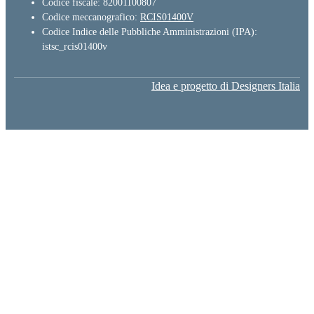
Codice fiscale: 82001100807
Codice meccanografico:
RCIS01400V
Codice Indice delle Pubbliche Amministrazioni (IPA):
istsc_rcis01400v
Idea e progetto di Designers Italia