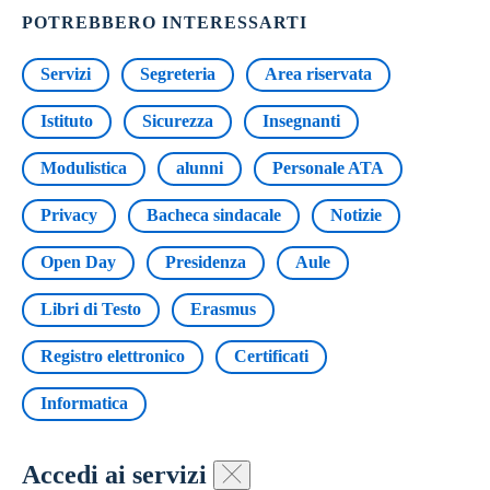
POTREBBERO INTERESSARTI
Servizi
Segreteria
Area riservata
Istituto
Sicurezza
Insegnanti
Modulistica
alunni
Personale ATA
Privacy
Bacheca sindacale
Notizie
Open Day
Presidenza
Aule
Libri di Testo
Erasmus
Registro elettronico
Certificati
Informatica
Accedi ai servizi