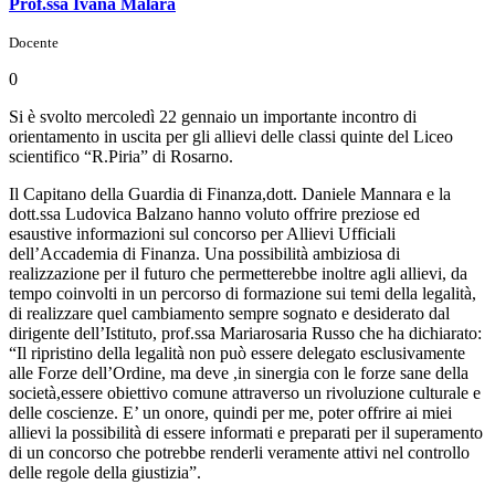
Prof.ssa Ivana Malara
Docente
0
Si è svolto mercoledì 22 gennaio un importante incontro di
orientamento in uscita per gli allievi delle classi quinte del Liceo
scientifico “R.Piria” di Rosarno.
Il Capitano della Guardia di Finanza,dott. Daniele Mannara e la
dott.ssa Ludovica Balzano hanno voluto offrire preziose ed
esaustive informazioni sul concorso per Allievi Ufficiali
dell’Accademia di Finanza. Una possibilità ambiziosa di
realizzazione per il futuro che permetterebbe inoltre agli allievi, da
tempo coinvolti in un percorso di formazione sui temi della legalità,
di realizzare quel cambiamento sempre sognato e desiderato dal
dirigente dell’Istituto, prof.ssa Mariarosaria Russo che ha dichiarato:
“Il ripristino della legalità non può essere delegato esclusivamente
alle Forze dell’Ordine, ma deve ,in sinergia con le forze sane della
società,essere obiettivo comune attraverso un rivoluzione culturale e
delle coscienze. E’ un onore, quindi per me, poter offrire ai miei
allievi la possibilità di essere informati e preparati per il superamento
di un concorso che potrebbe renderli veramente attivi nel controllo
delle regole della giustizia”.