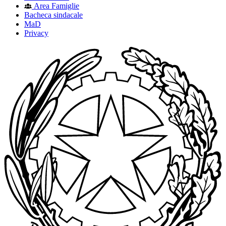
Area Famiglie
Bacheca sindacale
MaD
Privacy