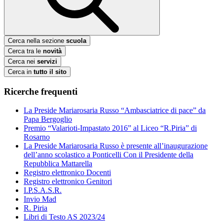
Cerca nella sezione
scuola
Cerca tra le
novità
Cerca nei
servizi
Cerca in
tutto il sito
Ricerche frequenti
La Preside Mariarosaria Russo “Ambasciatrice di pace” da
Papa Bergoglio
Premio “Valarioti-Impastato 2016” al Liceo “R.Piria” di
Rosarno
La Preside Mariarosaria Russo è presente all’inaugurazione
dell’anno scolastico a Ponticelli Con il Presidente della
Repubblica Mattarella
Registro elettronico Docenti
Registro elettronico Genitori
I.P.S.A.S.R.
Invio Mad
R. Piria
Libri di Testo AS 2023/24