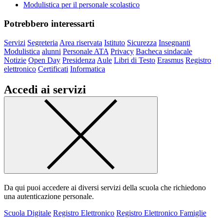
Modulistica per il personale scolastico
Potrebbero interessarti
Servizi
Segreteria
Area riservata
Istituto
Sicurezza
Insegnanti
Modulistica
alunni
Personale ATA
Privacy
Bacheca sindacale
Notizie
Open Day
Presidenza
Aule
Libri di Testo
Erasmus
Registro
elettronico
Certificati
Informatica
Accedi ai servizi
Da qui puoi accedere ai diversi servizi della scuola che richiedono
una autenticazione personale.
Scuola Digitale
Registro Elettronico
Registro Elettronico Famiglie