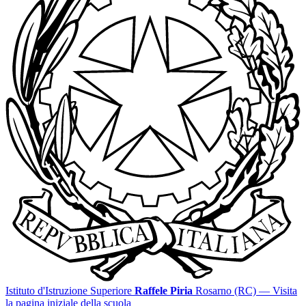
Istituto d'Istruzione Superiore
Raffele Piria
Rosarno (RC)
— Visita
la pagina iniziale della scuola