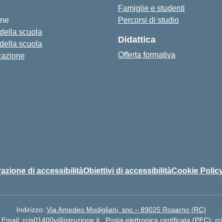
Famiglie e studenti
one
Percorsi di studio
 della scuola
Didattica
 della scuola
Offerta formativa
zazione
azione di accessibilità
Obiettivi di accessibilità
Cookie Polic
Indirizzo:
Via Amedeo Modigliani, snc – 89025 Rosarno (RC)
Email:
rcis01400v@istruzione.it
Posta elettronica certificata (PEC):
rc