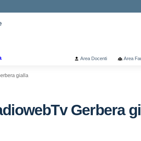
e
ella scuola
a
Area Docenti
Area Fam
rbera gialla
diowebTv Gerbera gi