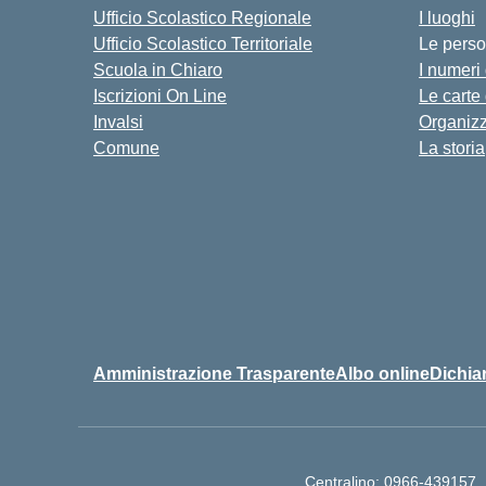
Ufficio Scolastico Regionale
I luoghi
Ufficio Scolastico Territoriale
Le pers
Scuola in Chiaro
I numeri
Iscrizioni On Line
Le carte
Invalsi
Organiz
Comune
La storia
Amministrazione Trasparente
Albo online
Dichiar
Centralino:
0966-439157