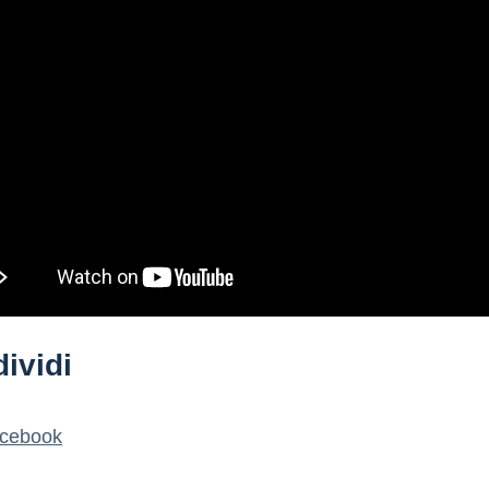
ividi
cebook