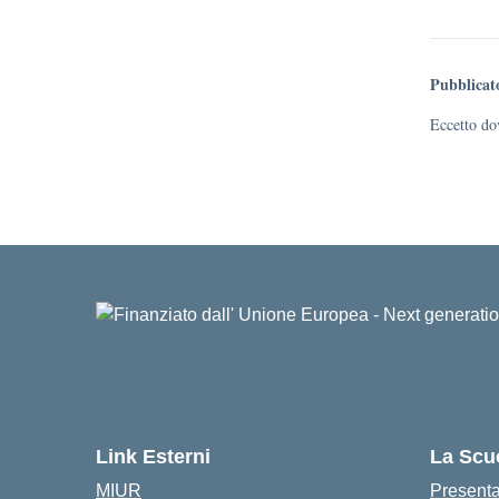
Pubblicat
Eccetto dov
Link Esterni
La Scu
MIUR
Present