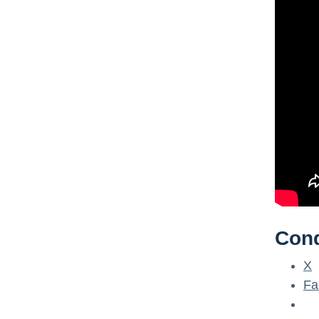
Cond
X
Fa