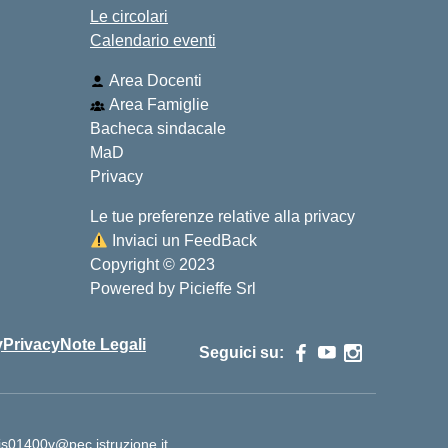
Le circolari
Calendario eventi
Area Docenti
Area Famiglie
Bacheca sindacale
MaD
Privacy
Le tue preferenze relative alla privacy
Inviaci un FeedBack
Copyright © 2023
Powered by
Picieffe Srl
y
Privacy
Note Legali
Seguici su:
is01400v@pec.istruzione.it