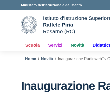
Vai ai contenuti
Vai al menu di navigazione
Vai al footer
Ministero dell'Istruzione e del Merito
Istituto d'Istruzione Superior
Raffele Piria
Rosarno (RC)
le della scuola
— Visita la pagina iniziale d
Scuola
Servizi
Novità
Didattic
Home
Novità
Inaugurazione RadiowebTv Ge
Inaugurazione Ra