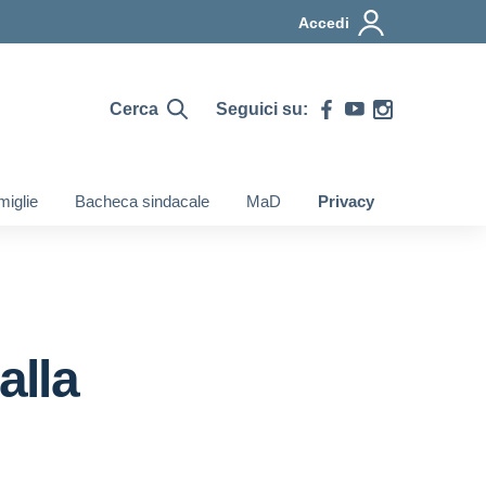
Accedi
Cerca
Seguici su:
iglie
Bacheca sindacale
MaD
Privacy
alla