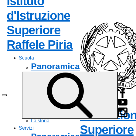
Istituto
d'Istruzione
Superiore
— Visita la 
Raffele Piria
Scuola
Panoramica
Seguici
Presentazione
su:
I luoghi
Le persone
Istituto
I numeri della scuola
Le carte della scuola
d'Istruzio
Organizzazione
La storia
Superiore
Servizi