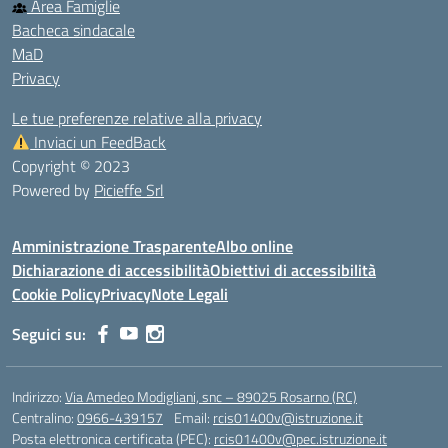
Area Famiglie
Bacheca sindacale
MaD
Privacy
Le tue preferenze relative alla privacy
Inviaci un FeedBack
Copyright © 2023
Powered by
Picieffe Srl
Amministrazione Trasparente
Albo online
Dichiarazione di accessibilità
Obiettivi di accessibilità
Cookie Policy
Privacy
Note Legali
Seguici su:
Indirizzo:
Via Amedeo Modigliani, snc – 89025 Rosarno (RC)
Centralino:
0966-439157
Email:
rcis01400v@istruzione.it
Posta elettronica certificata (PEC):
rcis01400v@pec.istruzione.it