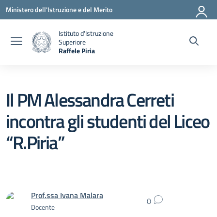
Vai ai contenuti
Vai al menu di navigazione
Vai al footer
Ministero dell'Istruzione e del Merito
Istituto d'Istruzione
Superiore
Raffele Piria
— Visita la pagina iniziale della scuola
Il PM Alessandra Cerreti
incontra gli studenti del Liceo
“R.Piria”
Prof.ssa Ivana Malara
0
Docente