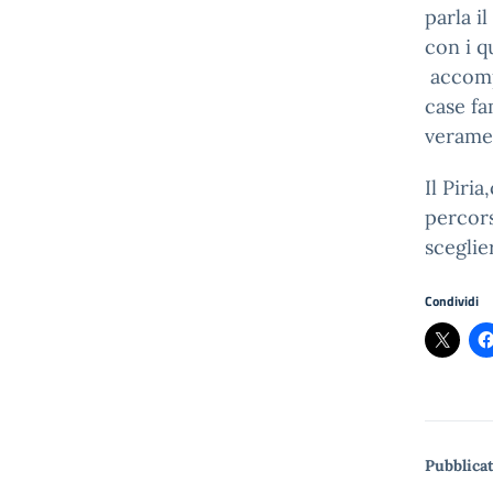
parla i
con i q
accomp
case fa
veramen
Il Piri
percors
sceglie
Condividi
Pubblicat