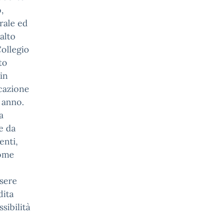
,
rale ed
 alto
Collegio
to
in
ucazione
 anno.
a
e da
enti,
come
ssere
dita
sibilità