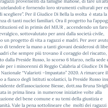
 ragazzi provenienti da famiglie mafiose, di fare un’alt
 tutelandoli e fornendo loro strumenti culturali per e
di scegliere”. Per il Giudice Di Bella la svolta è stata la
nza di tanti nuclei familiari. Ora il progetto ha l’appog
stituzioni ed in primis del MIUR , accendendo un faro
vralgico, sottovalutato per anni dalla società civile,
o un progetto di vita a ragazzi e madri. Per aver avuto
o di tendere la mano a tanti giovani desiderosi di libe
adri che sempre più trovano il coraggio del riscatto, 
to dalla Preside Russo, lo scorso 6 Marzo, nella sede 
le per i minorenni di Reggio Calabria al Giudice Di Bel
Nazionale “Valarioti –Impastato” 2020. A rimarcare il
 a fianco degli Istituti scolastici, la Preside Russo i
esidente dell’associazione Biesse, dott.ssa Bruna Sivigl
ta in prima linea in numerose iniziative volte alla
zazione del bene comune e su temi della giustizia e
anità. Vale la pena sottolineare che molti dei ragazzi 