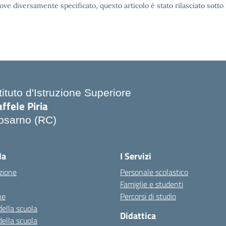
ove diversamente specificato, questo articolo è stato rilasciato sott
tituto d'Istruzione Superiore
ffele Piria
osarno (RC)
Visita la pagina iniziale della scuola
la
I Servizi
zione
Personale scolastico
Famiglie e studenti
ne
Percorsi di studio
della scuola
Didattica
della scuola