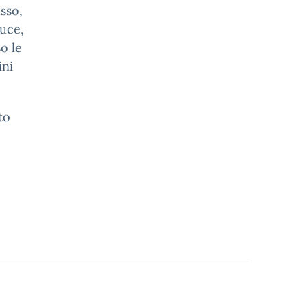
usso,
luce,
o le
ini
to