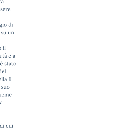
ra
ssere
gio di
 su un
 il
rtà e a
è stato
del
la Il
 suo
nsieme
ia
di cui