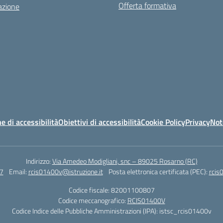
Offerta formativa
azione
e di accessibilità
Obiettivi di accessibilità
Cookie Policy
Privacy
Not
Indirizzo:
Via Amedeo Modigliani, snc – 89025 Rosarno (RC)
7
Email:
rcis01400v@istruzione.it
Posta elettronica certificata (PEC):
rcis
Codice fiscale: 82001100807
Codice meccanografico:
RCIS01400V
Codice Indice delle Pubbliche Amministrazioni (IPA): istsc_rcis01400v