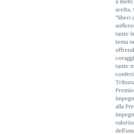
a molti
scelta,
“liberi 
soffere
tante I
tema ne
offrend
coraggi
tante m
conferi
Tribuna
Premio 
impegno
alla Pr
impegna
valoriz
dell’um