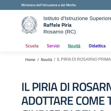
Vai ai contenuti
Vai al menu di navigazione
Vai al footer
Ministero dell'Istruzione e del Merito
Istituto d'Istruzione Superior
Raffele Piria
Rosarno (RC)
le della scuola
— Visita la pagina iniziale d
Scuola
Servizi
Novità
Didattica
Home
Novità
IL PIRIA DI ROSARNO PRIM
IL PIRIA DI ROSA
ADOTTARE COME TE