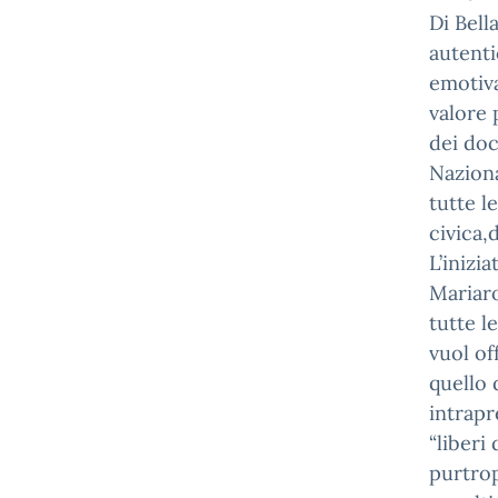
Di Bell
autenti
emotiva
valore 
dei doc
Naziona
tutte l
civica,
L’inizi
Mariaro
tutte l
vuol of
quello 
intrapr
“liberi
purtrop