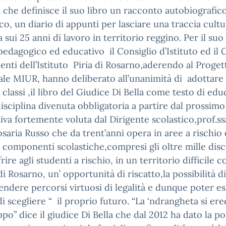
a che definisce il suo libro un racconto autobiografico
co, un diario di appunti per lasciare una traccia cultu
 sui 25 anni di lavoro in territorio reggino. Per il suo
pedagogico ed educativo il Consiglio d’Istituto ed il 
enti dell’Istituto Piria di Rosarno,aderendo al Proget
le MIUR, hanno deliberato all’unanimità di adottare 
e classi ,il libro del Giudice Di Bella come testo di ed
disciplina divenuta obbligatoria a partire dal prossimo
ativa fortemente voluta dal Dirigente scolastico,prof.ss
saria Russo che da trent’anni opera in aree a rischio 
e componenti scolastiche,compresi gli oltre mille disc
frire agli studenti a rischio, in un territorio difficile 
di Rosarno, un’ opportunità di riscatto,la possibilità di
endere percorsi virtuosi di legalità e dunque poter e
 di scegliere “ il proprio futuro. “La ‘ndrangheta si ere
po” dice il giudice Di Bella che dal 2012 ha dato la pos