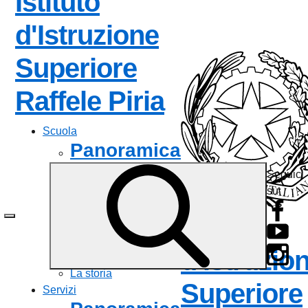
Istituto
d'Istruzione
Superiore
— Visita la 
Raffele Piria
Scuola
Panoramica
Seguici
Presentazione
su:
I luoghi
Le persone
Istituto
I numeri della scuola
Le carte della scuola
d'Istruzio
Organizzazione
La storia
Superiore
Servizi