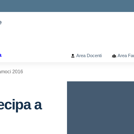
e
ella scuola
a
Area Docenti
Area Fam
riamoci 2016
tecipa a