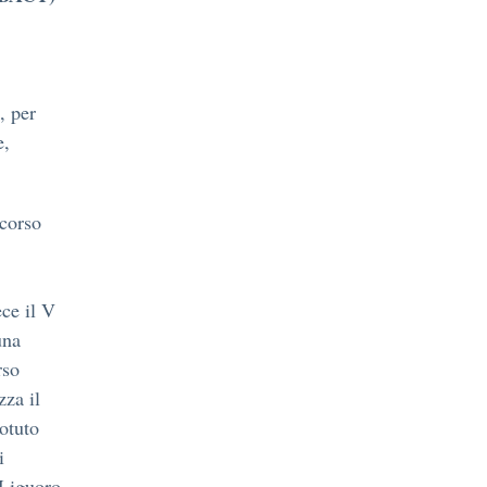
, per
e,
rcorso
ece il V
una
rso
zza il
otuto
i
 Liguoro