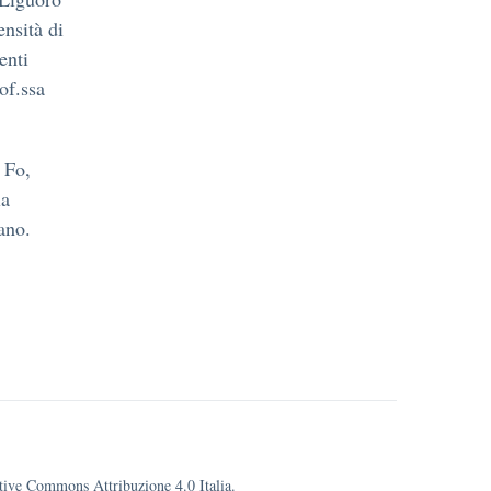
ensità di
enti
of.ssa
 Fo,
la
ano.
eative Commons Attribuzione 4.0 Italia.