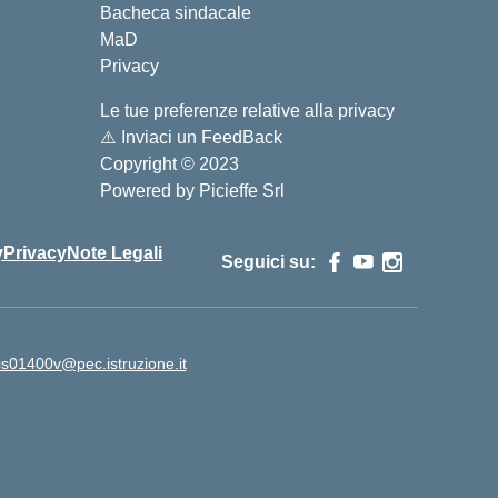
Bacheca sindacale
MaD
Privacy
Le tue preferenze relative alla privacy
⚠️
Inviaci un FeedBack
Copyright © 2023
Powered by
Picieffe Srl
y
Privacy
Note Legali
Seguici su:
is01400v@pec.istruzione.it