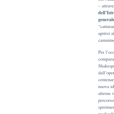
– attrave
dell’Ist
general
“cattura
aprirsi 
cammino 
Per l’oc
comparat
Shakespea
dall’ope
centenar
nuova id
alterne 
percorso
sperimen
profondi