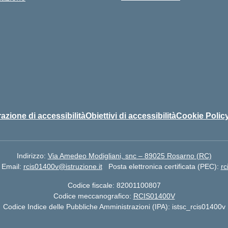
azione di accessibilità
Obiettivi di accessibilità
Cookie Polic
Indirizzo:
Via Amedeo Modigliani, snc – 89025 Rosarno (RC)
Email:
rcis01400v@istruzione.it
Posta elettronica certificata (PEC):
rc
Codice fiscale: 82001100807
Codice meccanografico:
RCIS01400V
Codice Indice delle Pubbliche Amministrazioni (IPA): istsc_rcis01400v