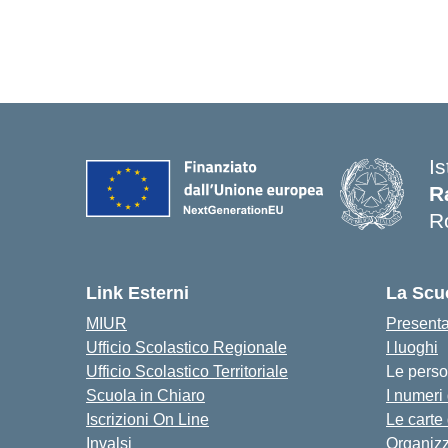
Is
R
R
— 
Link Esterni
La Scu
MIUR
Present
Ufficio Scolastico Regionale
I luoghi
Ufficio Scolastico Territoriale
Le pers
Scuola in Chiaro
I numeri
Iscrizioni On Line
Le carte
Invalsi
Organiz