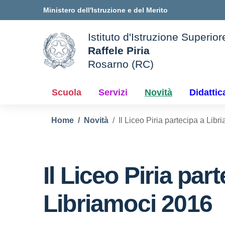
Vai ai contenuti
Vai al menu di navigazione
Vai al footer
Ministero dell'Istruzione e del Merito
Istituto d'Istruzione Superior
Raffele Piria
Rosarno (RC)
le della scuola
— Visita la pagina iniziale d
Scuola
Servizi
Novità
Didattic
Home
Novità
Il Liceo Piria partecipa a Lib
Il Liceo Piria par
Libriamoci 2016