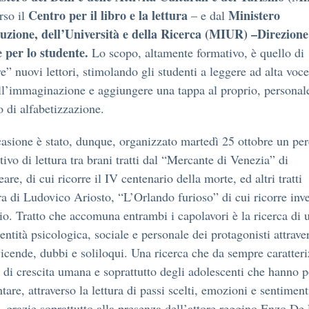
Centro per il libro e la lettura
Ministero
rso il
– e dal
ruzione, dell’Università e della Ricerca (MIUR) –Direzione
e per lo studente.
Lo scopo, altamente formativo, è quello di
re” nuovi lettori, stimolando gli studenti a leggere ad alta voce
all’immaginazione e aggiungere una tappa al proprio, personal
di alfabetizzazione.
casione è stato, dunque, organizzato martedì 25 ottobre un pe
ivo di lettura tra brani tratti dal “Mercante di Venezia” di
re, di cui ricorre il IV centenario della morte, ed altri tratti
ra di Ludovico Ariosto, “L’Orlando furioso” di cui ricorre inv
io. Tratto che accomuna entrambi i capolavori è la ricerca di 
entità psicologica, sociale e personale dei protagonisti attrave
vicende, dubbi e soliloqui. Una ricerca che da sempre caratteri
 di crescita umana e soprattutto degli adolescenti che hanno p
tare, attraverso la lettura di passi scelti, emozioni e sentiment
, grazie soprattutto alla presenza dell’attore reggino Enzo De