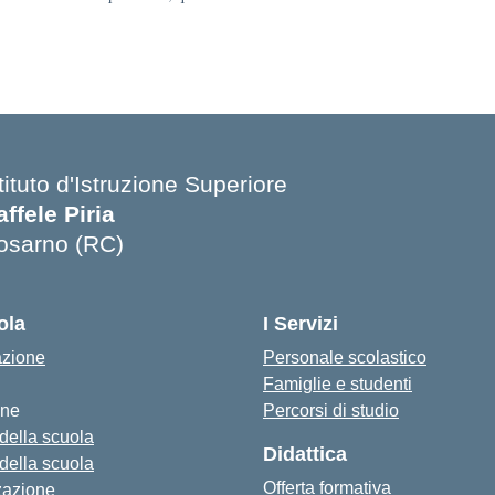
tituto d'Istruzione Superiore
affele Piria
osarno (RC)
Visita la pagina iniziale della scuola
ola
I Servizi
azione
Personale scolastico
Famiglie e studenti
one
Percorsi di studio
 della scuola
Didattica
 della scuola
Offerta formativa
zazione