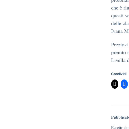
che è riu
questi v
delle cl
Ivana Ma
Preziosi
premio n
Livella 
Condividi
Pubblicat
Eccetto dov