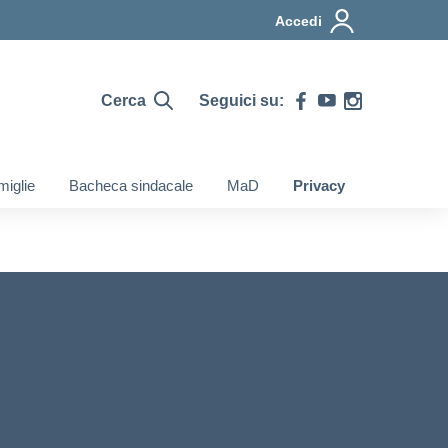
Accedi
Cerca
Seguici su:
iglie
Bacheca sindacale
MaD
Privacy