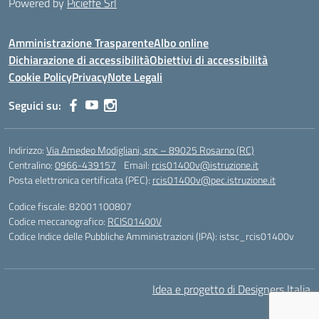
Powered by
Picieffe Srl
Amministrazione Trasparente
Albo online
Dichiarazione di accessibilità
Obiettivi di accessibilità
Cookie Policy
Privacy
Note Legali
Seguici su:
Indirizzo:
Via Amedeo Modigliani, snc – 89025 Rosarno (RC)
Centralino:
0966-439157
Email:
rcis01400v@istruzione.it
Posta elettronica certificata (PEC):
rcis01400v@pec.istruzione.it
Codice fiscale: 82001100807
Codice meccanografico:
RCIS01400V
Codice Indice delle Pubbliche Amministrazioni (IPA): istsc_rcis01400v
Idea e progetto di Designers Italia