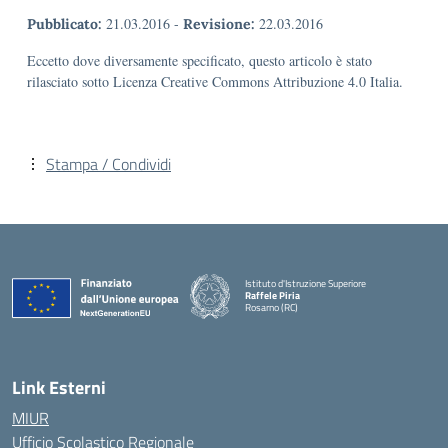
21.03.2016
-
22.03.2016
Pubblicato:
Revisione:
Eccetto dove diversamente specificato, questo articolo è stato
rilasciato sotto Licenza Creative Commons Attribuzione 4.0 Italia.
Stampa / Condividi
Istituto d'Istruzione Superiore
Raffele Piria
Rosarno (RC)
— Visita la pagina iniziale della scuola
Link Esterni
MIUR
Ufficio Scolastico Regionale